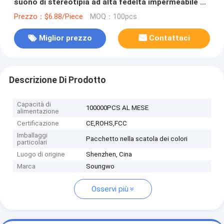
suono di stereotipia ad alta fedeltà impermeabile 3D
di Earbuds
Prezzo：$6.88/Piece
MOQ：100pcs
Miglior prezzo
Contattaci
Descrizione Di Prodotto
Capacità di
100000PCS AL MESE
alimentazione
Certificazione
CE,ROHS,FCC
Imballaggi
Pacchetto nella scatola dei colori
particolari
Luogo di origine
Shenzhen, Cina
Marca
Soungwo
Osservi più