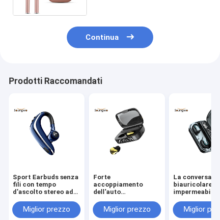
Earbuds
Continua
Prodotti Raccomandati
Sport Earbuds senza
Forte
La conversazi
fili con tempo
accoppiamento
biauricolare I
d'ascolto stereo ad
dell'auto
impermeabilizz
alta fedeltà del
dell'esposizione di
trasduttore
suono 19H del
LED di Bass
auricolare di
Miglior prezzo
Miglior prezzo
Miglior pr
gancio dell'orecchio
Waterproof Wireless
riduzione di r