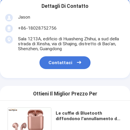
Dettagli Di Contatto
Jason
+86-18028752756
Sala 1213A, edificio di Huasheng Zhihui, a sud della
strada di Xinsha, via di Shajing, distretto di Bao'an,
Shenzhen, Guangdong
Contattaci
Ottieni Il Miglior Prezzo Per
Le cuffie di Bluetooth
diffondono l'annullamento del
suono di stereotipia ad alta
fedeltà impermeabile 3D di